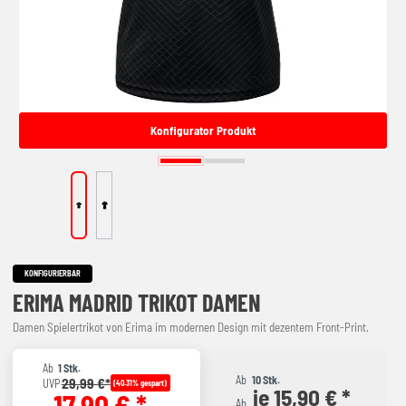
Konfigurator Produkt
KONFIGURIERBAR
ERIMA MADRID TRIKOT DAMEN
Damen Spielertrikot von Erima im modernen Design mit dezentem Front-Print.
Ab
1 Stk.
Ab
10 Stk.
29,99 €*
UVP
(40.31% gespart)
je 15,90 € *
17,90 € *
Ab