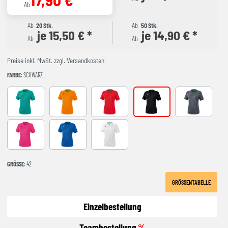
Ab
Ab
20 Stk.
Ab
50 Stk.
je 15,50 € *
je 14,90 € *
Ab
Ab
Preise inkl. MwSt. zzgl. Versandkosten
FARBE
: SCHWARZ
columbia
new orange
rot
schwarz
slate grey
PINK GLO
new royal
weiß
GRÖSSE
: 42
GRÖSSENTABELLE
Einzelbestellung
Teambestellung
%