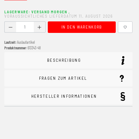
LAGERWARE: VERSAND MORGEN
,
VORAUSSICHTLICHES LIEFERDATUM 11. AUGUST 2026
Produkt Anzahl: Gib den gewünschten Wert ein oder benutze
IN DEN WARENKORB
Laufzeit:
Auslaufartikel
Produktnummer:
613343-48
BESCHREIBUNG
FRAGEN ZUM ARTIKEL
HERSTELLER INFORMATIONEN