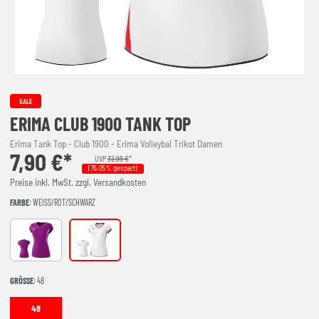
SALE
ERIMA CLUB 1900 TANK TOP
Erima Tank Top - Club 1900 - Erima Volleybal Trikot Damen
7,90 €*
UVP
32,99 €
*
(76.05% gespart)
Preise inkl. MwSt. zzgl. Versandkosten
FARBE
: WEISS/ROT/SCHWARZ
purple/weiß/schwarz
weiß/rot/schwarz
GRÖSSE
: 48
48