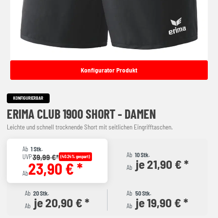
Konfigurator Produkt
KONFIGURIERBAR
ERIMA CLUB 1900 SHORT - DAMEN
Leichte und schnell trocknende Short mit seitlichen Eingrifftaschen.
Ab
1 Stk.
Ab
10 Stk.
39,99 €*
UVP
(40.24% gespart)
je 21,90 € *
23,90 € *
Ab
Ab
Ab
20 Stk.
Ab
50 Stk.
je 20,90 € *
je 19,90 € *
Ab
Ab