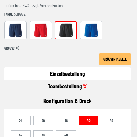
Preise inkl. MwSt. zzgl. Versandkosten
FARBE
: SCHWARZ
new navy
rot
schwarz
new royal
GRÖSSE
: 40
GRÖSSENTABELLE
Einzelbestellung
Teambestellung
%
Konfiguration & Druck
34
36
38
40
42
44
46
48