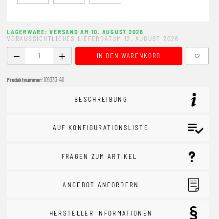
LAGERWARE: VERSAND AM 10. AUGUST 2026
VORAUSSICHTLICHES LIEFERDATUM 12. AUGUST 2026
Produkt Anzahl: Gib den gewünschten Wert ein oder benutze
IN DEN WARENKORB
Produktnummer:
109333-40
BESCHREIBUNG
AUF KONFIGURATIONSLISTE
FRAGEN ZUM ARTIKEL
ANGEBOT ANFORDERN
HERSTELLER INFORMATIONEN