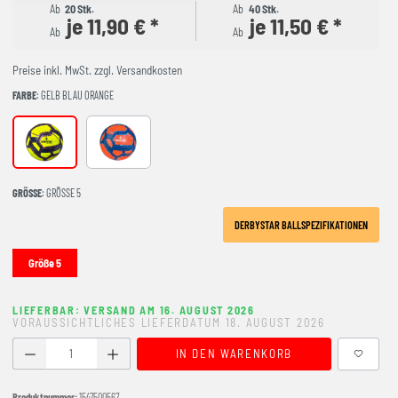
Ab
20 Stk.
Ab
40 Stk.
je 11,90 € *
je 11,50 € *
Ab
Ab
Preise inkl. MwSt. zzgl. Versandkosten
FARBE
: GELB BLAU ORANGE
gelb blau orange
orange blau weiss
GRÖSSE
: GRÖSSE 5
DERBYSTAR BALLSPEZIFIKATIONEN
Größe 5
LIEFERBAR: VERSAND AM 16. AUGUST 2026
VORAUSSICHTLICHES LIEFERDATUM 18. AUGUST 2026
Produkt Anzahl: Gib den gewünschten Wert ein oder benutze
IN DEN WARENKORB
Produktnummer:
1547500567