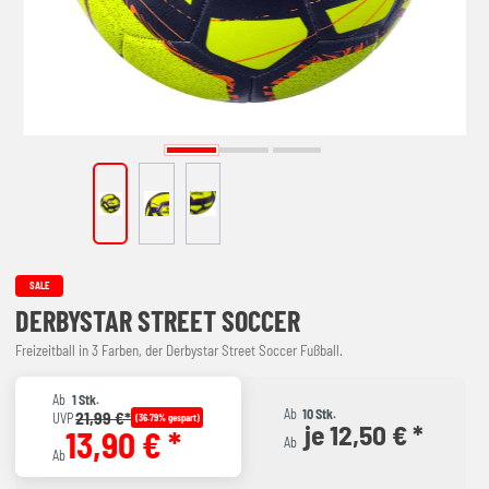
SALE
DERBYSTAR STREET SOCCER
Freizeitball in 3 Farben, der Derbystar Street Soccer Fußball.
Ab
1 Stk.
Ab
10 Stk.
21,99 €*
UVP
(36.79% gespart)
je 12,50 € *
13,90 € *
Ab
Ab