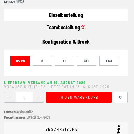
GRÖSSE
: 116/128
Einzelbestellung
Teambestellung
%
Konfiguration & Druck
116/128
M
XL
XXL
XXXL
LIEFERBAR: VERSAND AM 16. AUGUST 2026
VORAUSSICHTLICHES LIEFERDATUM 18. AUGUST 2026
Produkt Anzahl: Gib den gewünschten Wert ein oder benutze
IN DEN WARENKORB
Laufzeit:
Auslaufartikel
Produktnummer:
6045128120-116-128
BESCHREIBUNG