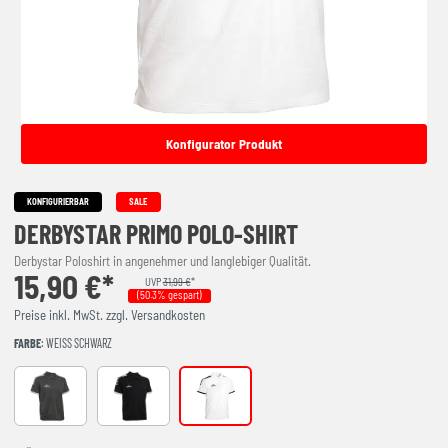
Konfigurator Produkt
KONFIGURIERBAR
SALE
DERBYSTAR PRIMO POLO-SHIRT
Derbystar Poloshirt in angenehmer und langlebiger Qualität.
15,90 €*
UVP
31,99 €
*
(50.3% gespart)
Preise inkl. MwSt. zzgl. Versandkosten
FARBE
: WEISS SCHWARZ
grau schwarz
schwarz weiss
weiss schwarz