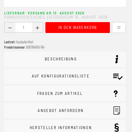
LIEFERBAR: VERSAND AM 13. AUGUST 2026
VORAUSSICHTLICHES LIEFERDATUM 15. AUGUST 2026
Produkt Anzahl: Gib den gewünschten Wert ein oder benutze
IN DEN WARENKORB
Laufzeit:
Auslaufartikel
Produktnummer:
6067164910-164
BESCHREIBUNG
AUF KONFIGURATIONSLISTE
FRAGEN ZUM ARTIKEL
ANGEBOT ANFORDERN
HERSTELLER INFORMATIONEN