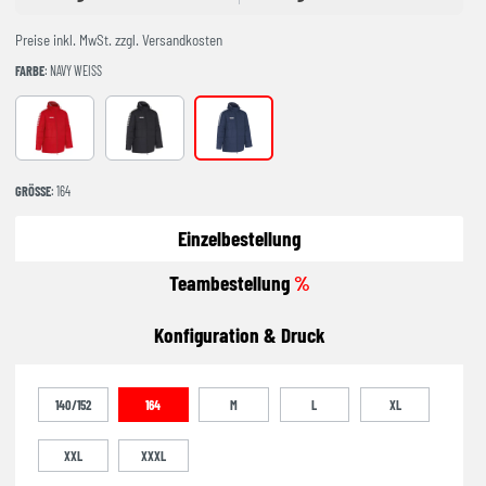
Preise inkl. MwSt. zzgl. Versandkosten
FARBE
: NAVY WEISS
ROT WEISS
SCHWARZ WEISS
navy weiss
GRÖSSE
: 164
Einzelbestellung
Teambestellung
%
Konfiguration & Druck
140/152
164
M
L
XL
XXL
XXXL