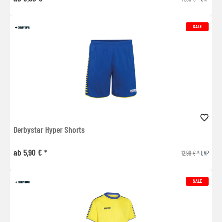
SALE
Derbystar Hyper Shorts
ab 5,90 € *
12,99 € *
UVP
SALE