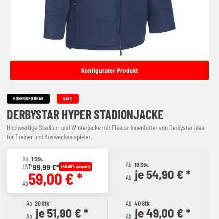
Konfigurator Produkt
KONFIGURIERBAR
SALE
DERBYSTAR HYPER STADIONJACKE
Hochwertige Stadion- und Winterjacke mit Fleece-Innenfutter von Derbystar ideal
für Trainer und Auswechselspieler.
Ab
1 Stk.
Ab
10 Stk.
99,99 €*
UVP
(40.99% gespart)
je 54,90 € *
59,00 € *
Ab
Ab
Ab
20 Stk.
Ab
40 Stk.
je 51,90 € *
je 49,00 € *
Ab
Ab