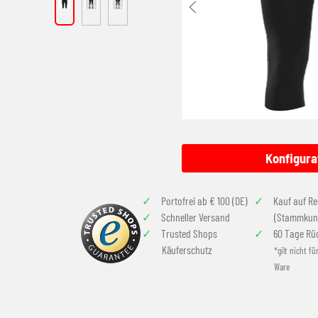
Konfigura
Portofrei ab € 100 (DE)
Kauf auf R
Schneller Versand
(Stammkun
Trusted Shops
60 Tage Rü
Käuferschutz
*gilt nicht fü
Ware