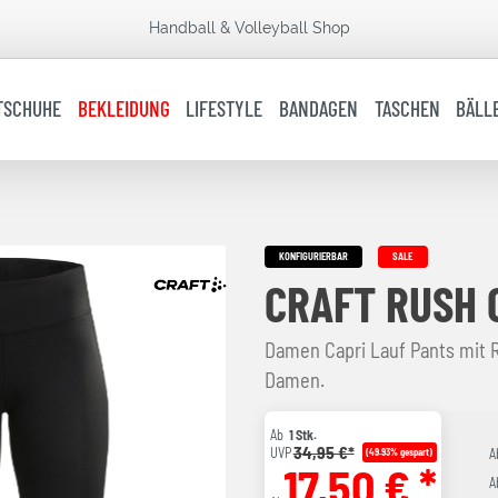
Handball & Volleyball Shop
TSCHUHE
BEKLEIDUNG
LIFESTYLE
BANDAGEN
TASCHEN
BÄLL
KONFIGURIERBAR
SALE
CRAFT RUSH 
Damen Capri Lauf Pants mit R
Damen.
Ab
1 Stk.
34,95 €*
UVP
(49.93% gespart)
A
17,50 € *
A