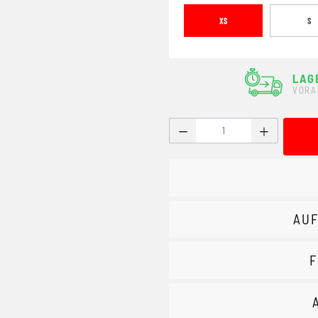
XS
S
LAG
VORA
Produkt Anzahl: Gib den g
AUF
F