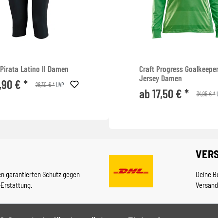
Pirata Latino II Damen
Craft Progress Goalkeepe
Jersey Damen
,90 € *
26,30 € *
UVP
ab 17,50 € *
34,95 € *
VER
en garantierten Schutz gegen
Deine B
-Erstattung.
Versand