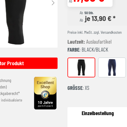
Ab
Ab
50 Stk.
je 13,90 € *
Ab
Preise inkl. MwSt. zzgl. Versandkosten
Laufzeit:
Auslaufartikel
FARBE
: BLACK/BLACK
tor Produkt
BLACK/BLACK
Navy/Nav
echnung
den)
GRÖSSE
: XS
ckgaberecht*
r individualisierte
Einzelbestellung