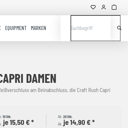
E
EQUIPMENT
MARKEN
Suchbegriff
CAPRI DAMEN
eißverschluss am Beinabschluss, die Craft Rush Capri
b
10 Stk.
Ab
20 Stk.
je 15,50 € *
je 14,90 € *
b
Ab