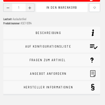
Produkt Anzahl: Gib den gewünschten Wert ein oder benutze
IN DEN WARENKORB
Laufzeit:
Auslaufartikel
Produktnummer:
KSET-10784
BESCHREIBUNG
AUF KONFIGURATIONSLISTE
FRAGEN ZUM ARTIKEL
ANGEBOT ANFORDERN
HERSTELLER INFORMATIONEN