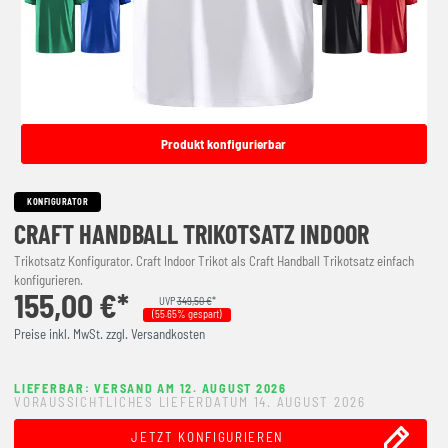
Produkt konfigurierbar
KONFIGURATOR
CRAFT HANDBALL TRIKOTSATZ INDOOR
Trikotsatz Konfigurator. Craft Indoor Trikot als Craft Handball Trikotsatz einfach
konfigurieren.
155,00 €*
UVP
349,50 €
*
(55.65% gespart)
Preise inkl. MwSt. zzgl. Versandkosten
LIEFERBAR: VERSAND AM 12. AUGUST 2026
VORAUSSICHTLICHES LIEFERDATUM 14. AUGUST 2026
JETZT KONFIGURIEREN