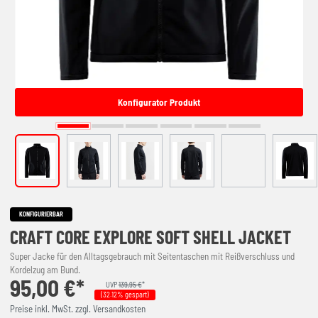
Konfigurator Produkt
KONFIGURIERBAR
CRAFT CORE EXPLORE SOFT SHELL JACKET
Super Jacke für den Alltagsgebrauch mit Seitentaschen mit Reißverschluss und
Kordelzug am Bund.
95,00 €*
UVP
139,95 €
*
(32.12% gespart)
Preise inkl. MwSt. zzgl. Versandkosten