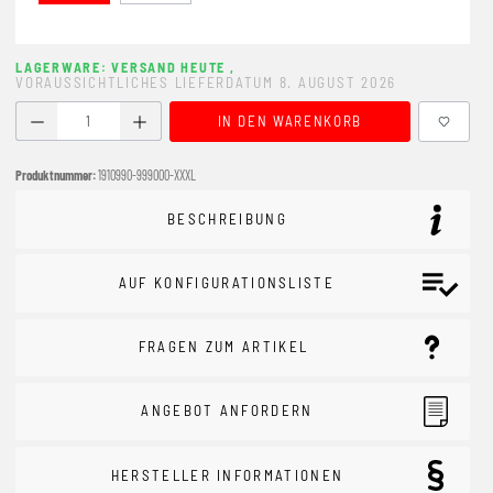
LAGERWARE: VERSAND HEUTE
,
VORAUSSICHTLICHES LIEFERDATUM 8. AUGUST 2026
Produkt Anzahl: Gib den gewünschten Wert ein oder benutze
IN DEN WARENKORB
Produktnummer:
1910990-999000-XXXL
BESCHREIBUNG
AUF KONFIGURATIONSLISTE
FRAGEN ZUM ARTIKEL
ANGEBOT ANFORDERN
HERSTELLER INFORMATIONEN