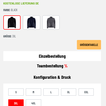
KOSTENLOSE LIEFERUNG DE
FARBE
: BLACK
BLACK
Blaze
Granite
GRÖSSE
: 3XL
GRÖSSENTABELLE
Einzelbestellung
Teambestellung
%
Konfiguration & Druck
S
M
L
XL
XXL
3XL
4XL