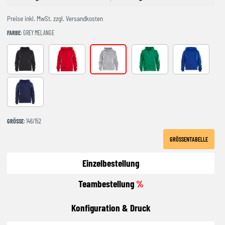
Preise inkl. MwSt. zzgl. Versandkosten
FARBE
: GREY MELANGE
BLACK
Bright red
GREY MELANGE
Team Green
COBALT
NAVY
GRÖSSE
: 146/152
GRÖSSENTABELLE
Einzelbestellung
Teambestellung
%
Konfiguration & Druck