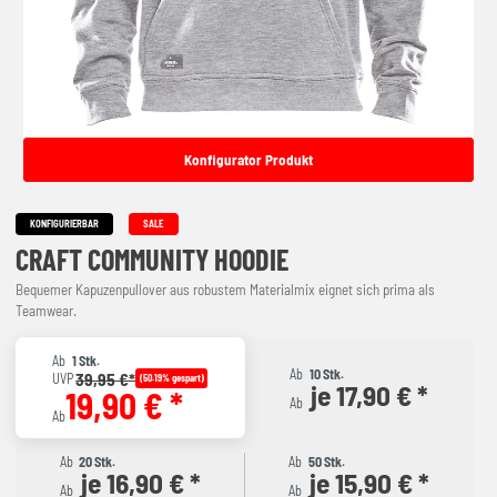
Konfigurator Produkt
KONFIGURIERBAR
SALE
CRAFT COMMUNITY HOODIE
Bequemer Kapuzenpullover aus robustem Materialmix eignet sich prima als
Teamwear.
Ab
1 Stk.
Ab
10 Stk.
39,95 €*
UVP
(50.19% gespart)
je 17,90 € *
19,90 € *
Ab
Ab
Ab
20 Stk.
Ab
50 Stk.
je 16,90 € *
je 15,90 € *
Ab
Ab