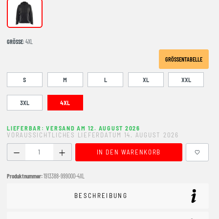
BLACK
GRÖSSE
: 4XL
GRÖSSENTABELLE
S
M
L
XL
XXL
3XL
4XL
LIEFERBAR: VERSAND AM 12. AUGUST 2026
VORAUSSICHTLICHES LIEFERDATUM 14. AUGUST 2026
Produkt Anzahl: Gib den gewünschten Wert ein oder benutze
IN DEN WARENKORB
Produktnummer:
1913388-999000-4XL
BESCHREIBUNG