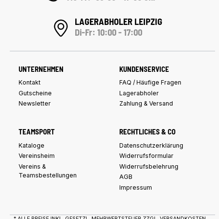
LAGERABHOLER LEIPZIG
Di-Fr: 10:00 - 17:00
UNTERNEHMEN
KUNDENSERVICE
Kontakt
FAQ / Häufige Fragen
Gutscheine
Lagerabholer
Newsletter
Zahlung & Versand
TEAMSPORT
RECHTLICHES & CO
Kataloge
Datenschutzerklärung
Vereinsheim
Widerrufsformular
Vereins &
Widerrufsbelehrung
Teamsbestellungen
AGB
Impressum
* ALLE PREISE INKL. GESETZL. MEHRWERTSTEUER ZZGL.
VERSANDKOSTEN