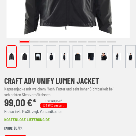
CRAFT ADV UNIFY LUMEN JACKET
Kapuzenjacke mit weichem Mesh-Futter und sehr hoher Sichtbarkeit bei
schlechten Sichtverhältnissen.
99,00 €*
UVP
149,95 €
*
(33.98% gespart)
Preise inkl. MwSt. zzgl. Versandkosten
KOSTENLOSE LIEFERUNG DE
FARBE
: BLACK