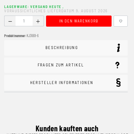
LAGERWARE: VERSAND HEUTE
,
VORAUSSICHTLICHES LIEFERDATUM 9. AUGUST 2026
Produkt Anzahl: Gib den gewünschten Wert ein oder benutze
IN DEN WARENKORB
Produktnummer:
KJ3669-6
BESCHREIBUNG
FRAGEN ZUM ARTIKEL
HERSTELLER INFORMATIONEN
Kunden kauften auch